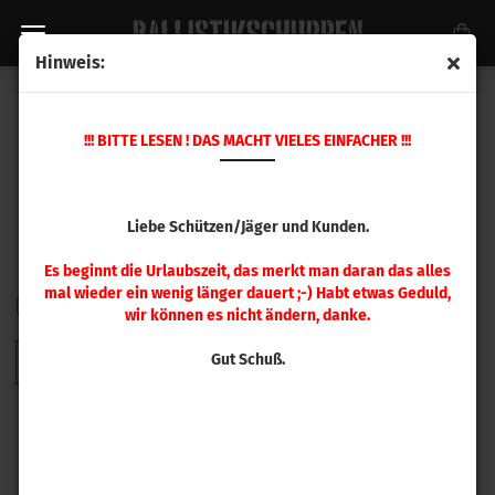
Hinweis:
HORNADY GESCHOSSE
!!! BITTE LESEN ! DAS MACHT VIELES EINFACHER !!!
Liebe Schützen/Jäger und Kunden.
Es beginnt die Urlaubszeit, das merkt man daran das alles
mal wieder ein wenig länger dauert ;-) Habt etwas Geduld,
FILTER
Sortieren nach
pro Seite
Sortieren nach
48 pro Seite
wir können es nicht ändern, danke.
Gut Schuß.
1
2
3
4
5
6
7
8
9
»