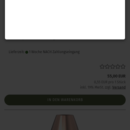
Hornady .308 A-Max 168gr 100 Stück
Lieferzeit:
1 Woche NACH Zahlungseingang
55,00 EUR
0,55 EUR pro 1 Stück
inkl. 19% MwSt. zzgl.
Versand
IN DEN WARENKORB