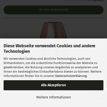
IN DEN WARENKORB
Diese Webseite verwendet Cookies und andere
Technologien
Wir verwenden Cookies und ähnliche Technologien, auch von
Drittanbietern, um die ordentliche Funktionsweise der Website zu
Hornady .452 XTP 240gr 100 Stück
gewährleisten, die Nutzung unseres Angebotes zu analysieren und
Ihnen ein bestmögliches Einkaufserlebnis bieten zu können. Weitere
Informationen finden Sie in unserer
Datenschutzerklärung
.
Lieferzeit:
1 Woche NACH Zahlungseingang
Alle Akzeptieren
Weitere Informationen
59,00 EUR
0,59 EUR pro 1 Stück