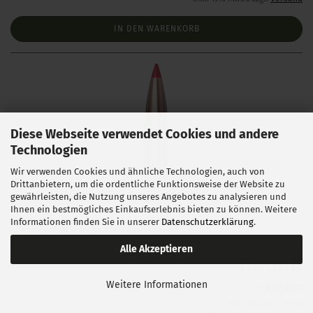
IN DEN WARENKORB
Diese Webseite verwendet Cookies und andere
Technologien
Wir verwenden Cookies und ähnliche Technologien, auch von
Drittanbietern, um die ordentliche Funktionsweise der Website zu
Hornady .243 ELD Match 108 gr 100 Stück
gewährleisten, die Nutzung unseres Angebotes zu analysieren und
Ihnen ein bestmögliches Einkaufserlebnis bieten zu können. Weitere
Informationen finden Sie in unserer
Datenschutzerklärung
.
Lieferzeit:
1 Woche NACH Zahlungseingang
Alle Akzeptieren
Weitere Informationen
58,00 EUR
0,58 EUR pro 1 Stück