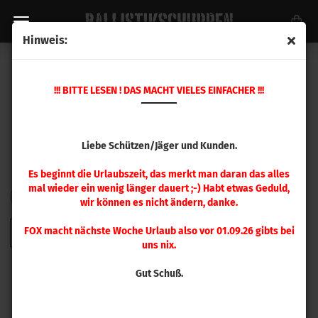
Hinweis:
HORNADY GESCHOSSE
!!! BITTE LESEN ! DAS MACHT VIELES EINFACHER !!!
Liebe Schützen/Jäger und Kunden.
Es beginnt die Urlaubszeit, das merkt man daran das alles
mal wieder ein wenig länger dauert ;-) Habt etwas Geduld,
FILTER
Sortieren nach
pro Seite
Sortieren nach
48 pro Seite
wir können es nicht ändern, danke.
FOX macht nächste Woche Urlaub also vor 01.09.26 gibts bei
1
2
3
4
5
6
7
8
9
»
uns nix.
Gut Schuß.