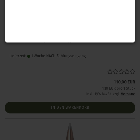
Hornady .243 A-Tip Match 110 gr 100 Stück
Lieferzeit:
1 Woche NACH Zahlungseingang
110,00 EUR
1,10 EUR pro 1 Stück
inkl. 19% MwSt. zzgl.
Versand
IN DEN WARENKORB