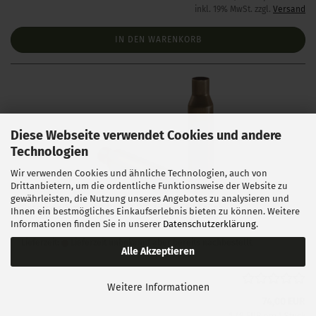
inkl. 19% MwSt. zzgl.
Versand
IN DEN WARENKORB
Diese Webseite verwendet Cookies und andere
Technologien
Wir verwenden Cookies und ähnliche Technologien, auch von
Drittanbietern, um die ordentliche Funktionsweise der Website zu
gewährleisten, die Nutzung unseres Angebotes zu analysieren und
Peterson 7 mm-08 Rem. LRP Hülsen 50 Stück
Ihnen ein bestmögliches Einkaufserlebnis bieten zu können. Weitere
Informationen finden Sie in unserer
Datenschutzerklärung
.
Lieferzeit:
Lieferzeit unbekannt aber bereits nachbestellt
Alle Akzeptieren
Weitere Informationen
74,00 EUR