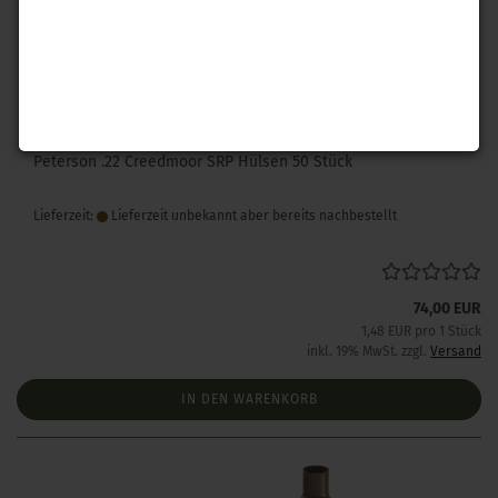
Peterson .22 Creedmoor SRP Hülsen 50 Stück
Lieferzeit:
Lieferzeit unbekannt aber bereits nachbestellt
74,00 EUR
1,48 EUR pro 1 Stück
inkl. 19% MwSt. zzgl.
Versand
IN DEN WARENKORB