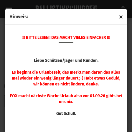
Hinweis:
PETERSON HÜLSEN
!!! BITTE LESEN ! DAS MACHT VIELES EINFACHER !!!
Liebe Schützen/Jäger und Kunden.
Es beginnt die Urlaubszeit, das merkt man daran das alles
mal wieder ein wenig länger dauert ;-) Habt etwas Geduld,
wir können es nicht ändern, danke.
FILTER
Sortieren nach
pro Seite
Sortieren nach
48 pro Seite
FOX macht nächste Woche Urlaub also vor 01.09.26 gibts bei
1
uns nix.
Gut Schuß.