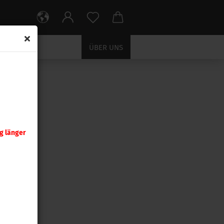
ÜBER UNS
HOSSE
g länger