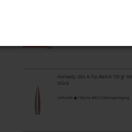
Hornady .243 A-Tip Match 110 gr 10
Stück
Lieferzeit:
1 Woche NACH Zahlungseingang
Hornady .264 A-Tip Match 135 gr 10
Stück
Lieferzeit:
1 Woche NACH Zahlungseingang