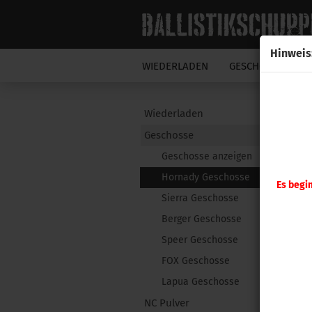
Hinweis
WIEDERLADEN
GESCHOSSE
N
Wiederladen
Geschosse
Geschosse anzeigen
Hornady Geschosse
Es begi
Sierra Geschosse
Berger Geschosse
Speer Geschosse
FOX Geschosse
Lapua Geschosse
NC Pulver