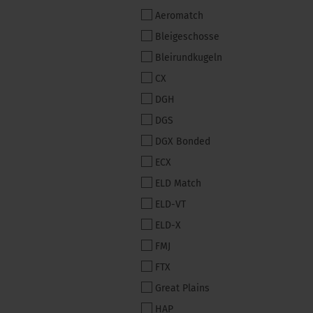
Aeromatch
Bleigeschosse
Bleirundkugeln
CX
DGH
DGS
DGX Bonded
ECX
ELD Match
ELD-VT
ELD-X
FMJ
FTX
Great Plains
HAP