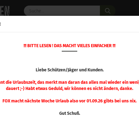
Suche...
:
C PULVER
WAFFENZUBEHÖR
ERSATZTEILE
OPTIK
!!! BITTE LESEN ! DAS MACHT VIELES EINFACHER !!!
»
»
Startseite
Geschosse
Hornady Geschosse
HORNADY GESC
Liebe Schützen/Jäger und Kunden.
nnt die Urlaubszeit, das merkt man daran das alles mal wieder ein weni
dauert ;-) Habt etwas Geduld, wir können es nicht ändern, danke.
FOX macht nächste Woche Urlaub also vor 01.09.26 gibts bei uns nix.
Gut Schuß.
Sortieren nach
pro Seite
Sortieren nach
48 pro Seite
1
2
3
4
5
6
7
8
9
»