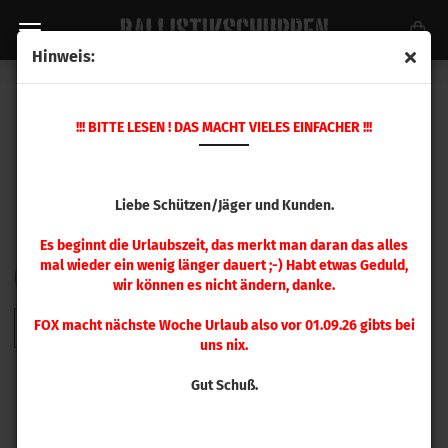
Hinweis:
HORNADY GESCHOSSE
!!! BITTE LESEN ! DAS MACHT VIELES EINFACHER !!!
Liebe Schützen/Jäger und Kunden.
Es beginnt die Urlaubszeit, das merkt man daran das alles
mal wieder ein wenig länger dauert ;-) Habt etwas Geduld,
FILTER
Sortieren nach
pro Seite
Sortieren nach
48 pro Seite
wir können es nicht ändern, danke.
FOX macht nächste Woche Urlaub also vor 01.09.26 gibts bei
1
2
3
4
5
6
7
8
9
»
uns nix.
Gut Schuß.