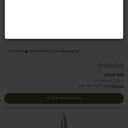
Hornady .243 A-Tip Match 110 gr 100 Stück
Lieferzeit:
1 Woche NACH Zahlungseingang
110,00 EUR
1,10 EUR pro 1 Stück
inkl. 19% MwSt. zzgl.
Versand
IN DEN WARENKORB