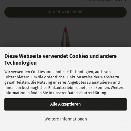
IN DEN WARENKORB
Diese Webseite verwendet Cookies und andere
Technologien
Wir verwenden Cookies und ähnliche Technologien, auch von
Drittanbietern, um die ordentliche Funktionsweise der Website zu
Hornady .243 ELD Match 108 gr 100 Stück
gewährleisten, die Nutzung unseres Angebotes zu analysieren und
Ihnen ein bestmögliches Einkaufserlebnis bieten zu können. Weitere
Informationen finden Sie in unserer
Datenschutzerklärung
.
Lieferzeit:
1 Woche NACH Zahlungseingang
Alle Akzeptieren
Weitere Informationen
58,00 EUR
0,58 EUR pro 1 Stück