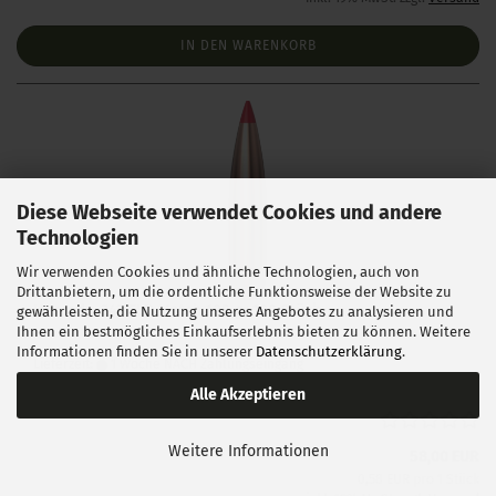
IN DEN WARENKORB
Diese Webseite verwendet Cookies und andere
Technologien
Wir verwenden Cookies und ähnliche Technologien, auch von
Drittanbietern, um die ordentliche Funktionsweise der Website zu
Hornady .243 ELD Match 108 gr 100 Stück
gewährleisten, die Nutzung unseres Angebotes zu analysieren und
Ihnen ein bestmögliches Einkaufserlebnis bieten zu können. Weitere
Informationen finden Sie in unserer
Datenschutzerklärung
.
Lieferzeit:
1 Woche NACH Zahlungseingang
Alle Akzeptieren
Weitere Informationen
58,00 EUR
0,58 EUR pro 1 Stück