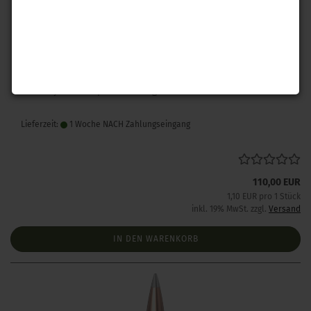
Hornady .243 A-Tip Match 110 gr 100 Stück
Lieferzeit:
1 Woche NACH Zahlungseingang
110,00 EUR
1,10 EUR pro 1 Stück
inkl. 19% MwSt. zzgl.
Versand
IN DEN WARENKORB