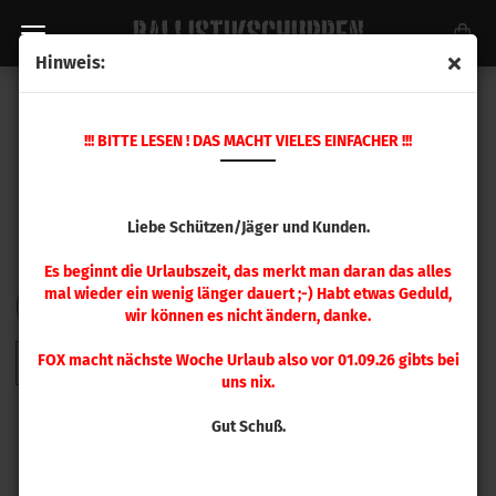
Hinweis:
HORNADY GESCHOSSE
!!! BITTE LESEN ! DAS MACHT VIELES EINFACHER !!!
Liebe Schützen/Jäger und Kunden.
Es beginnt die Urlaubszeit, das merkt man daran das alles
mal wieder ein wenig länger dauert ;-) Habt etwas Geduld,
FILTER
Sortieren nach
pro Seite
Sortieren nach
48 pro Seite
wir können es nicht ändern, danke.
FOX macht nächste Woche Urlaub also vor 01.09.26 gibts bei
1
2
3
4
5
6
7
8
9
»
uns nix.
Gut Schuß.