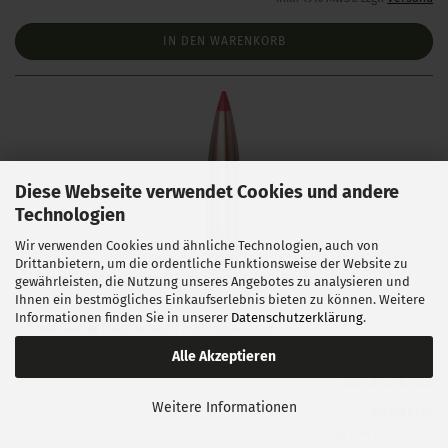
IN DEN WARENKORB
Diese Webseite verwendet Cookies und andere
Technologien
Wir verwenden Cookies und ähnliche Technologien, auch von
Drittanbietern, um die ordentliche Funktionsweise der Website zu
Hornady .243 ELD Match 108 gr 100 Stück
gewährleisten, die Nutzung unseres Angebotes zu analysieren und
Ihnen ein bestmögliches Einkaufserlebnis bieten zu können. Weitere
Informationen finden Sie in unserer
Datenschutzerklärung
.
Lieferzeit:
1 Woche NACH Zahlungseingang
Alle Akzeptieren
Weitere Informationen
58,00 EUR
0,58 EUR pro 1 Stück