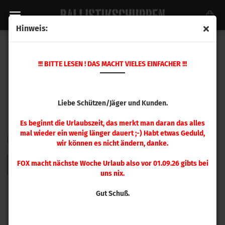
Hinweis:
HORNADY GESCHOSSE
!!! BITTE LESEN ! DAS MACHT VIELES EINFACHER !!!
Liebe Schützen/Jäger und Kunden.
Es beginnt die Urlaubszeit, das merkt man daran das alles
mal wieder ein wenig länger dauert ;-) Habt etwas Geduld,
FILTER
Sortieren nach
pro Seite
Sortieren nach
48 pro Seite
wir können es nicht ändern, danke.
FOX macht nächste Woche Urlaub also vor 01.09.26 gibts bei
1
2
3
4
5
6
7
8
9
»
uns nix.
Gut Schuß.