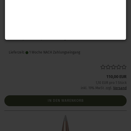
Hornady .243 A-Tip Match 110 gr 100 Stück
Lieferzeit:
1 Woche NACH Zahlungseingang
110,00 EUR
1,10 EUR pro 1 Stück
inkl. 19% MwSt. zzgl.
Versand
IN DEN WARENKORB