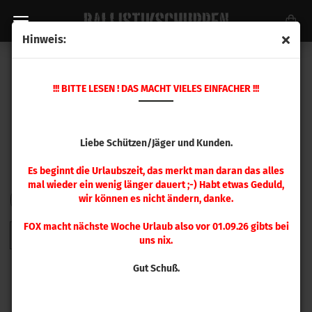
Hinweis:
SPEER GESCHOSSE
!!! BITTE LESEN ! DAS MACHT VIELES EINFACHER !!!
Liebe Schützen/Jäger und Kunden.
Es beginnt die Urlaubszeit, das merkt man daran das alles
mal wieder ein wenig länger dauert ;-) Habt etwas Geduld,
wir können es nicht ändern, danke.
FILTER
Sortieren nach
pro Seite
Sortieren nach
48 pro Seite
FOX macht nächste Woche Urlaub also vor 01.09.26 gibts bei
1
2
3
4
»
uns nix.
Gut Schuß.