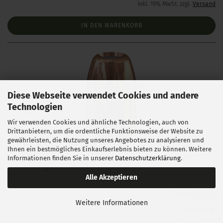
inkl. 19% MwSt. zzgl.
Versand
IN DEN WARENKORB
Diese Webseite verwendet Cookies und andere
Technologien
Wir verwenden Cookies und ähnliche Technologien, auch von
Drittanbietern, um die ordentliche Funktionsweise der Website zu
gewährleisten, die Nutzung unseres Angebotes zu analysieren und
Speer .400 Gold Dot 180gr 100 Stück
Ihnen ein bestmögliches Einkaufserlebnis bieten zu können. Weitere
Informationen finden Sie in unserer
Datenschutzerklärung
.
Lieferzeit:
1 Woche NACH Zahlungseingang
Alle Akzeptieren
Weitere Informationen
47,00 EUR
0,47 EUR pro 1 Stück