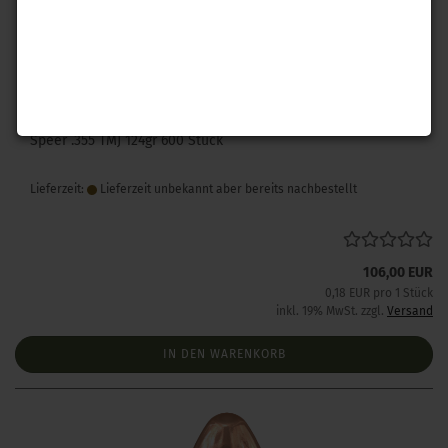
Speer .355 TMJ 124gr 600 Stück
Lieferzeit:
Lieferzeit unbekannt aber bereits nachbestellt
106,00 EUR
0,18 EUR pro 1 Stück
inkl. 19% MwSt. zzgl.
Versand
IN DEN WARENKORB