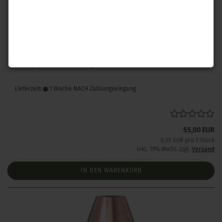
Hornady .308 A-Max 168gr 100 Stück
Lieferzeit:
1 Woche NACH Zahlungseingang
55,00 EUR
0,55 EUR pro 1 Stück
inkl. 19% MwSt. zzgl.
Versand
IN DEN WARENKORB