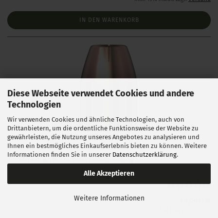
IN DEN WARENKORB
Diese Webseite verwendet Cookies und andere
Technologien
Wir verwenden Cookies und ähnliche Technologien, auch von
Drittanbietern, um die ordentliche Funktionsweise der Website zu
Hornady .452 XTP 240gr 100 Stück
gewährleisten, die Nutzung unseres Angebotes zu analysieren und
Ihnen ein bestmögliches Einkaufserlebnis bieten zu können. Weitere
Informationen finden Sie in unserer
Datenschutzerklärung
.
Lieferzeit:
1 Woche NACH Zahlungseingang
Alle Akzeptieren
Weitere Informationen
59,00 EUR
0,59 EUR pro 1 Stück