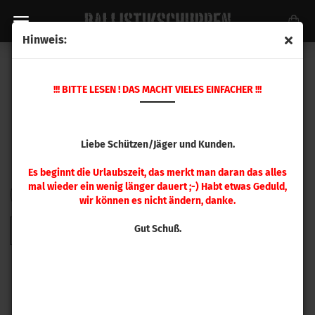
Hinweis:
HORNADY GESCHOSSE
!!! BITTE LESEN ! DAS MACHT VIELES EINFACHER !!!
Liebe Schützen/Jäger und Kunden.
Es beginnt die Urlaubszeit, das merkt man daran das alles
mal wieder ein wenig länger dauert ;-) Habt etwas Geduld,
FILTER
Sortieren nach
pro Seite
Sortieren nach
48 pro Seite
wir können es nicht ändern, danke.
Gut Schuß.
1
2
3
4
5
6
7
8
9
»