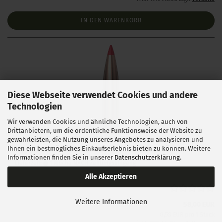
IN DEN WARENKORB
Diese Webseite verwendet Cookies und andere
Technologien
Wir verwenden Cookies und ähnliche Technologien, auch von
Drittanbietern, um die ordentliche Funktionsweise der Website zu
Hornady .243 ELD Match 108 gr 100 Stück
gewährleisten, die Nutzung unseres Angebotes zu analysieren und
Ihnen ein bestmögliches Einkaufserlebnis bieten zu können. Weitere
Informationen finden Sie in unserer
Datenschutzerklärung
.
Lieferzeit:
1 Woche NACH Zahlungseingang
Alle Akzeptieren
Weitere Informationen
58,00 EUR
0,58 EUR pro 1 Stück