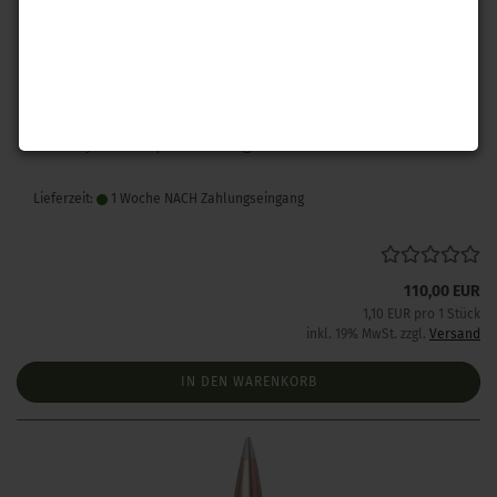
Hornady .243 A-Tip Match 110 gr 100 Stück
Lieferzeit:
1 Woche NACH Zahlungseingang
110,00 EUR
1,10 EUR pro 1 Stück
inkl. 19% MwSt. zzgl.
Versand
IN DEN WARENKORB