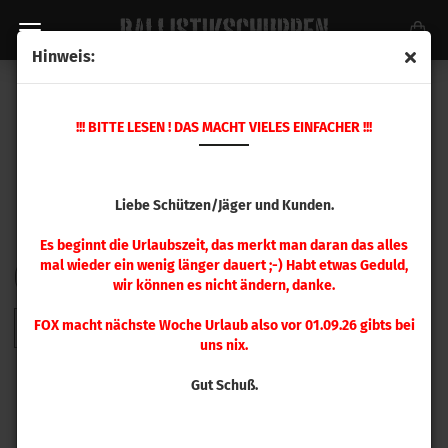
Hinweis:
HORNADY GESCHOSSE
!!! BITTE LESEN ! DAS MACHT VIELES EINFACHER !!!
Liebe Schützen/Jäger und Kunden.
Es beginnt die Urlaubszeit, das merkt man daran das alles
mal wieder ein wenig länger dauert ;-) Habt etwas Geduld,
FILTER
Sortieren nach
pro Seite
Sortieren nach
48 pro Seite
wir können es nicht ändern, danke.
FOX macht nächste Woche Urlaub also vor 01.09.26 gibts bei
1
2
3
4
5
6
7
8
9
»
uns nix.
Gut Schuß.