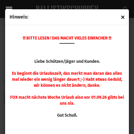
Hinweis:
BERGER GESCHOSSE
!!! BITTE LESEN ! DAS MACHT VIELES EINFACHER !!!
Liebe Schützen/Jäger und Kunden.
Es beginnt die Urlaubszeit, das merkt man daran das alles
mal wieder ein wenig länger dauert ;-) Habt etwas Geduld,
FILTER
Sortieren nach
pro Seite
Sortieren nach
48 pro Seite
wir können es nicht ändern, danke.
FOX macht nächste Woche Urlaub also vor 01.09.26 gibts bei
1
2
3
»
uns nix.
Gut Schuß.