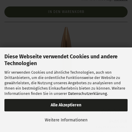
IN DEN WARENKORB
Diese Webseite verwendet Cookies und andere
Technologien
Wir verwenden Cookies und ähnliche Technologien, auch von
Drittanbietern, um die ordentliche Funktionsweise der Website zu
Berger .243 Classic Hunter 95gr 100 Stück
gewährleisten, die Nutzung unseres Angebotes zu analysieren und
Ihnen ein bestmögliches Einkaufserlebnis bieten zu können. Weitere
Informationen finden Sie in unserer
Datenschutzerklärung
.
Lieferzeit:
Lieferzeit wird bei Interesse angefragt
Alle Akzeptieren
Weitere Informationen
64,00 EUR
0,64 EUR pro 1 Stück