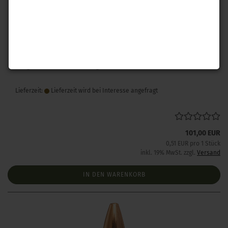
Berger .172 FB Varmint 25gr 200 Stück
Lieferzeit:
Lieferzeit wird bei Interesse angefragt
101,00 EUR
0,51 EUR pro 1 Stück
inkl. 19% MwSt. zzgl.
Versand
IN DEN WARENKORB