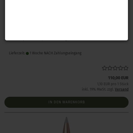
Hornady .243 A-Tip Match 110 gr 100 Stück
Lieferzeit:
1 Woche NACH Zahlungseingang
110,00 EUR
1,10 EUR pro 1 Stück
inkl. 19% MwSt. zzgl.
Versand
IN DEN WARENKORB