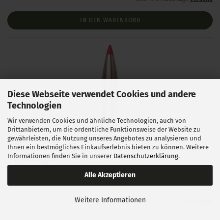
IN DEN WARENKORB
Diese Webseite verwendet Cookies und andere
Technologien
Wir verwenden Cookies und ähnliche Technologien, auch von
Drittanbietern, um die ordentliche Funktionsweise der Website zu
Hornady .243 ELD Match 108 gr 100 Stück
gewährleisten, die Nutzung unseres Angebotes zu analysieren und
Ihnen ein bestmögliches Einkaufserlebnis bieten zu können. Weitere
Informationen finden Sie in unserer
Datenschutzerklärung
.
Lieferzeit:
1 Woche NACH Zahlungseingang
Alle Akzeptieren
Weitere Informationen
58,00 EUR
0,58 EUR pro 1 Stück