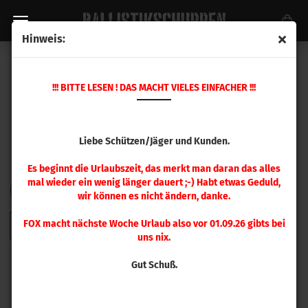
Hinweis:
HORNADY GESCHOSSE
!!! BITTE LESEN ! DAS MACHT VIELES EINFACHER !!!
Liebe Schützen/Jäger und Kunden.
Es beginnt die Urlaubszeit, das merkt man daran das alles
mal wieder ein wenig länger dauert ;-) Habt etwas Geduld,
FILTER
Sortieren nach
pro Seite
Sortieren nach
48 pro Seite
wir können es nicht ändern, danke.
FOX macht nächste Woche Urlaub also vor 01.09.26 gibts bei
1
2
3
4
5
6
7
8
9
»
uns nix.
Gut Schuß.