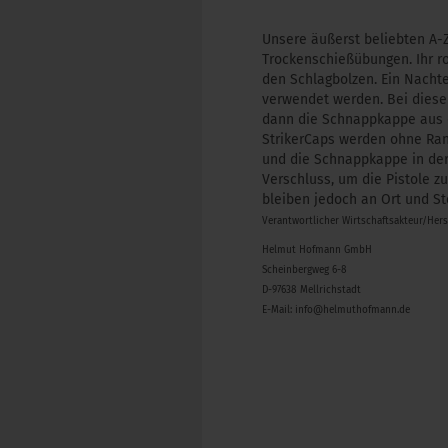
Unsere äußerst beliebten A-Z
Trockenschießübungen. Ihr r
den Schlagbolzen. Ein Nachte
verwendet werden. Bei diese
dann die Schnappkappe aus d
StrikerCaps werden ohne Ran
und die Schnappkappe in der 
Verschluss, um die Pistole 
bleiben jedoch an Ort und St
Verantwortlicher Wirtschaftsakteur/Her
Helmut Hofmann GmbH
Scheinbergweg 6-8
D-97638 Mellrichstadt
E-Mail: info@helmuthofmann.de