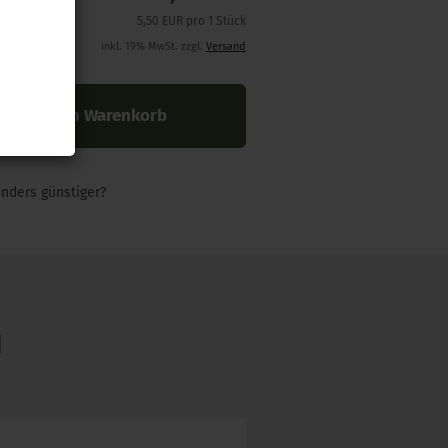
5,50 EUR pro 1 Stück
inkl. 19% MwSt. zzgl.
Versand
In den Warenkorb
nders günstiger?
N