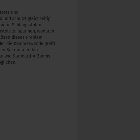
tests und
 und schützt gleichzeitig
ie in Schlagpistolen
istole zu spannen, wodurch
lösen dieses Problem.
 der die Kammerwände greift
nen Sie einfach den
nau wie Standard-A-Zooms,
glichen.