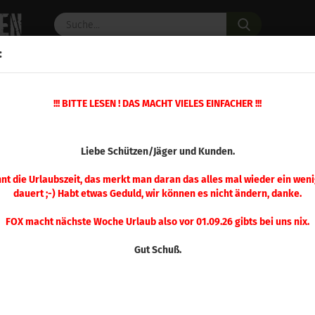
Suche...
:
C PULVER
WAFFENZUBEHÖR
ERSATZTEILE
OPTIK
!!! BITTE LESEN ! DAS MACHT VIELES EINFACHER !!!
»
»
M Pufferpatronen
Blue / Striker Caps
A-Zoom .380 Auto Striker Puffer
(Art.Nr.
Liebe Schützen/Jäger und Kunden.
A-Z
Stri
nnt die Urlaubszeit, das merkt man daran das alles mal wieder ein weni
dauert ;-) Habt etwas Geduld, wir können es nicht ändern, danke.
Puf
Stü
FOX macht nächste Woche Urlaub also vor 01.09.26 gibts bei uns nix.
Gut Schuß.