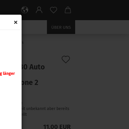
ÜBER UNS
patrone 2 Stück
Auf
:
17101
)
oom .380 Auto
den
ker
g länger
Merkzettel
ferpatrone 2
ck
Lieferzeit:
Lieferzeit unbekannt aber bereits
nachbestellt
11,00 EUR