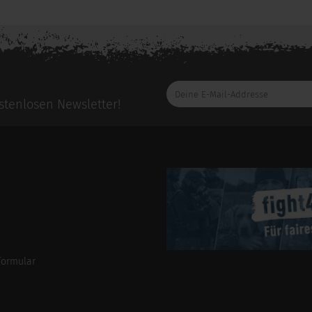
Deine
E-
tenlosen Newsletter!
Mail-
Addresse
formular