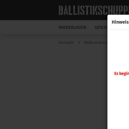
Hinweis
WIEDERLADEN
GESCHOSSE
N
»
»
Startseite
Waffenzubehör
A-ZOO
Es begi