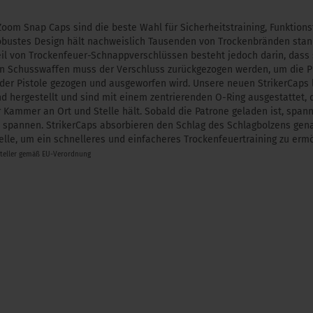
oom Snap Caps sind die beste Wahl für Sicherheitstraining, Funktions
obustes Design hält nachweislich Tausenden von Trockenbränden stand
il von Trockenfeuer-Schnappverschlüssen besteht jedoch darin, dass s
n Schusswaffen muss der Verschluss zurückgezogen werden, um die P
er Pistole gezogen und ausgeworfen wird. Unsere neuen StrikerCaps 
d hergestellt und sind mit einem zentrierenden O-Ring ausgestattet,
Kammer an Ort und Stelle hält. Sobald die Patrone geladen ist, span
zu spannen. StrikerCaps absorbieren den Schlag des Schlagbolzens ge
elle, um ein schnelleres und einfacheres Trockenfeuertraining zu ermö
steller gemäß EU-Verordnung