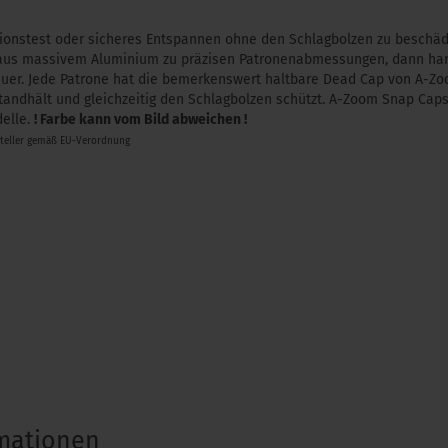
ktionstest oder sicheres Entspannen ohne den Schlagbolzen zu beschädi
aus massivem Aluminium zu präzisen Patronenabmessungen, dann hart e
uer. Jede Patrone hat die bemerkenswert haltbare Dead Cap von A-Zo
tandhält und gleichzeitig den Schlagbolzen schützt. A-Zoom Snap Caps
elle.
! Farbe kann vom Bild abweichen !
steller gemäß EU-Verordnung
rmationen