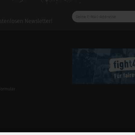
Deine
E-
tenlosen Newsletter!
Mail-
Addresse
formular