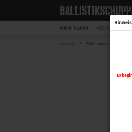
Hinweis
WIEDERLADEN
GESCHOSSE
N
»
»
Startseite
Waffenzubehör
A-ZOO
Es begi