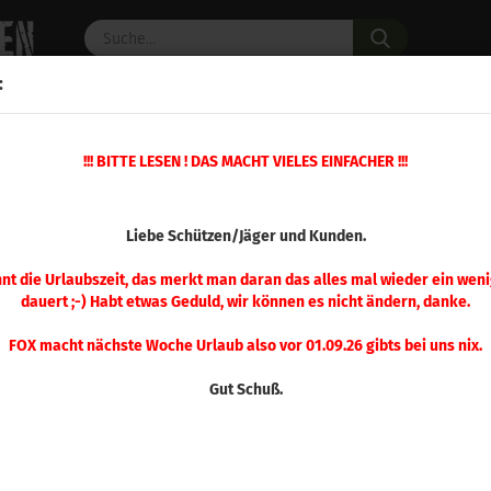
Suche...
:
C PULVER
WAFFENZUBEHÖR
ERSATZTEILE
OPTIK
!!! BITTE LESEN ! DAS MACHT VIELES EINFACHER !!!
»
»
M Pufferpatronen
Blue / Striker Caps
A-Zoom .45 ACP Pufferpatrone B
(Art.Nr.
Liebe Schützen/Jäger und Kunden.
A-Z
Puf
nnt die Urlaubszeit, das merkt man daran das alles mal wieder ein weni
dauert ;-) Habt etwas Geduld, wir können es nicht ändern, danke.
10 
FOX macht nächste Woche Urlaub also vor 01.09.26 gibts bei uns nix.
Gut Schuß.