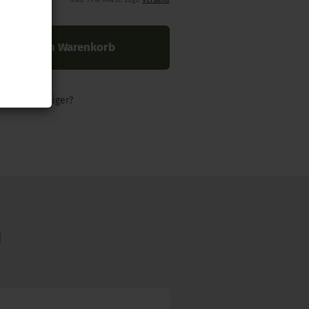
In den Warenkorb
nders günstiger?
N