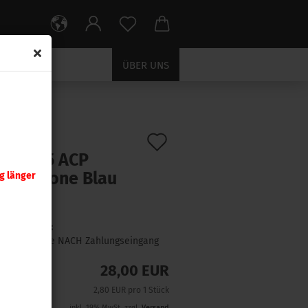
ÜBER UNS
lau 10 Stück
Auf
:
15315
)
oom .45 ACP
den
ferpatrone Blau
g länger
Merkzettel
Stück
Lieferzeit:
1 Woche NACH Zahlungseingang
28,00 EUR
2,80 EUR pro 1 Stück
inkl. 19% MwSt. zzgl.
Versand