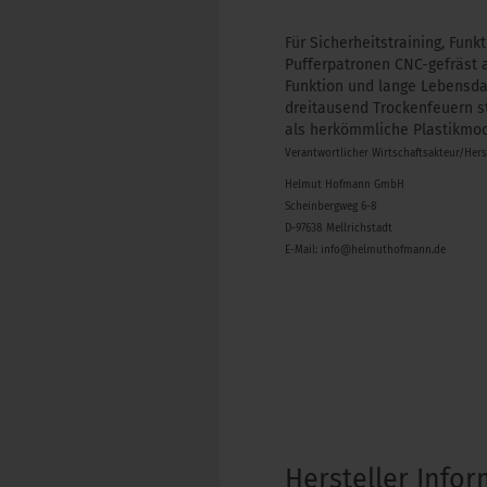
Für Sicherheitstraining, Fun
Pufferpatronen CNC-gefräst 
Funktion und lange Lebensda
dreitausend Trockenfeuern s
als herkömmliche Plastikmod
Verantwortlicher Wirtschaftsakteur/Her
Helmut Hofmann GmbH
Scheinbergweg 6-8
D-97638 Mellrichstadt
E-Mail: info@helmuthofmann.de
Hersteller Info