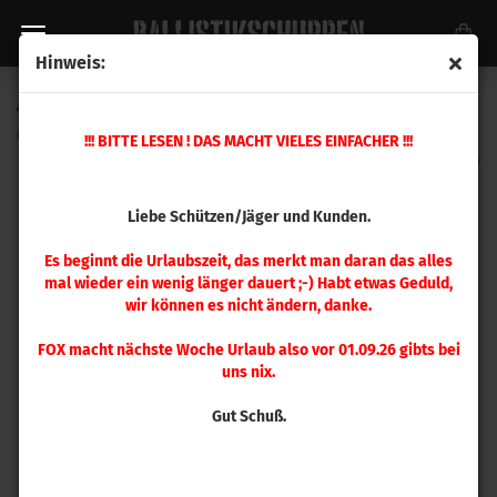
Hinweis:
A-Zoom 9 mm Luger Pufferpatrone Blau 10 Stück
(Art.Nr.:
15316
)
!!! BITTE LESEN ! DAS MACHT VIELES EINFACHER !!!
Liebe Schützen/Jäger und Kunden.
Es beginnt die Urlaubszeit, das merkt man daran das alles
mal wieder ein wenig länger dauert ;-) Habt etwas Geduld,
wir können es nicht ändern, danke.
FOX macht nächste Woche Urlaub also vor 01.09.26 gibts bei
uns nix.
Gut Schuß.