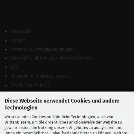
Impressum
Kontakt
Versand- & Zahlungsbedingungen
Widerrufsrecht & Muster-Widerrufsformular
AGB
Privatsphäre und Datenschutz
Cookie Einstellungen
Vertrag widerrufen
Diese Webseite verwendet Cookies und andere
Technologien
Wir verwenden Cookies und ähnliche Technologien, auch von
Drittanbietern, um die ordentliche Funktionsweise der Website zu
gewährleisten, die Nutzung unseres Angebotes zu analysieren und
Ihnen ein bestmögliches Einkaufserlebnis bieten zu können. Weitere