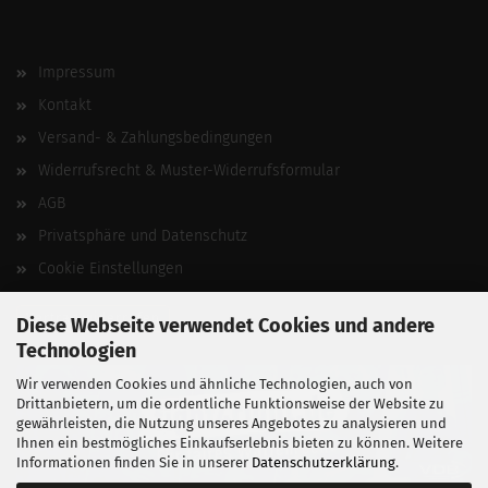
Impressum
Kontakt
Versand- & Zahlungsbedingungen
Widerrufsrecht & Muster-Widerrufsformular
AGB
Privatsphäre und Datenschutz
Cookie Einstellungen
Vertrag widerrufen
Diese Webseite verwendet Cookies und andere
Technologien
Wir verwenden Cookies und ähnliche Technologien, auch von
Drittanbietern, um die ordentliche Funktionsweise der Website zu
gewährleisten, die Nutzung unseres Angebotes zu analysieren und
Ihnen ein bestmögliches Einkaufserlebnis bieten zu können. Weitere
Informationen finden Sie in unserer
Datenschutzerklärung
.