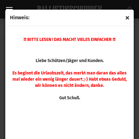
Hinweis:
Sierra .204 BlitzKing 32gr 100 Stück
(Art.Nr.:
1032
)
!!! BITTE LESEN ! DAS MACHT VIELES EINFACHER !!!
Liebe Schützen/Jäger und Kunden.
Es beginnt die Urlaubszeit, das merkt man daran das alles
mal wieder ein wenig länger dauert ;-) Habt etwas Geduld,
wir können es nicht ändern, danke.
Gut Schuß.